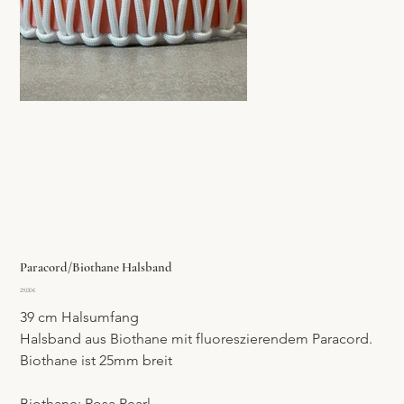
Paracord/Biothane Halsband
Preis
29,00 €
39 cm Halsumfang 
Halsband aus Biothane mit fluoreszierendem Paracord. 
Biothane ist 25mm breit
Biothane: Rosa Pearl