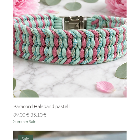
Paracord Halsband pastell
Standardpreis
Sale-Preis
39,00 €
35,10 €
SummerSale
Sale