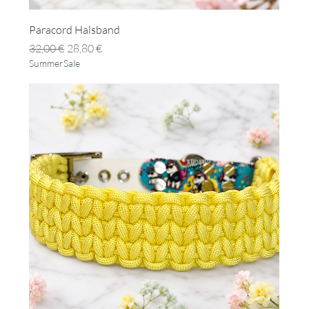
Paracord Halsband
Standardpreis
Sale-Preis
32,00 €
28,80 €
SummerSale