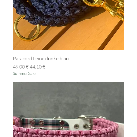
Paracord Leine dunkelblau
Standardpreis
Sale-Preis
49,00 €
44,10 €
SummerSale