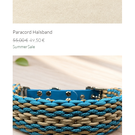
Paracord Halsband
Standardpreis
Sale-Preis
55,00 €
49,50 €
SummerSale