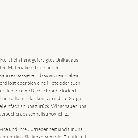
te ist ein handgefertigtes Unikat aus
ten Materialien. Trotz hoher
ann es passieren, dass sich einmal ein
rd löst oder sich eine Niete oder auch
verkleben) eine Buchschraube lockert.
en sollte, ist das kein Grund zur Sorge:
el einfach an uns zurück. Wir schauen uns
ersuchen, es schnellstmöglich zu
ice und Ihre Zufriedenheit sind für uns
hten, dass Sie lange, sehr viel Freude mit