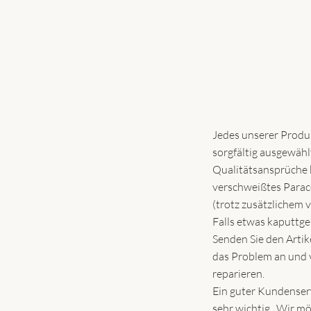
Jedes unserer Produk
sorgfältig ausgewähl
Qualitätsansprüche k
verschweißtes Paraco
(trotz zusätzlichem 
Falls etwas kaputtgeh
Senden Sie den Artik
das Problem an und v
reparieren.
Ein guter Kundenserv
sehr wichtig. Wir möc