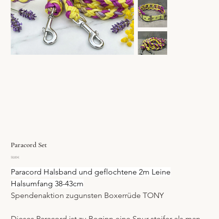
Paracord Set
Preis
50,00 €
Paracord Halsband und geflochtene 2m Leine
Halsumfang 38-43cm
Spendenaktion zugunsten Boxerrüde TONY 
Dieses Paracord ist zu Beginn eine Spur steifer als man 