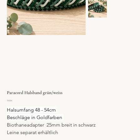
Paracord Halsband grün/weiss
Preis
59,00 €
Halsumfang 48 - 54cm 
Beschläge in Goldfarben 
Biothaneadapter  25mm breit in schwarz
Leine separat erhältlich