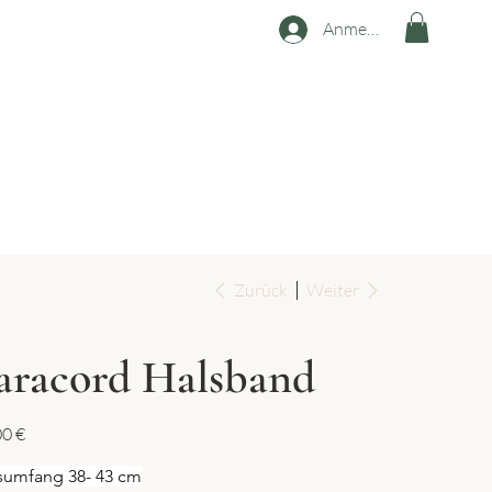
Anmelden
Zurück
Weiter
aracord Halsband
00 €
sumfang 38- 43 cm