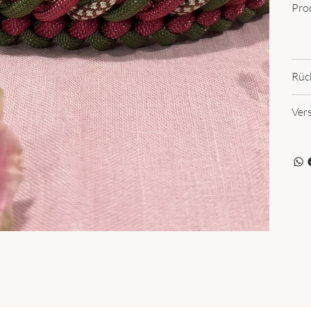
Pro
Rüc
Ver