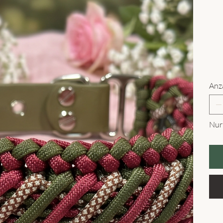
Anz
Nur