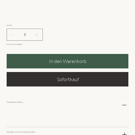
Anzahl
Nur noch 1 verfügbar
In den Warenkorb
Sofortkauf
Produktinformationen
Rückgabe- & Rückerstattungsrichtlinie