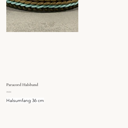
Paracord Halsband
Preis
39,00 €
Halsumfang 36 cm