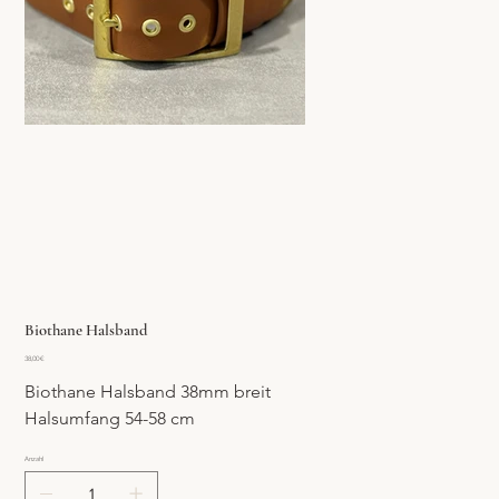
Biothane Halsband
Preis
38,00 €
Biothane Halsband 38mm breit
Halsumfang 54-58 cm 
Anzahl